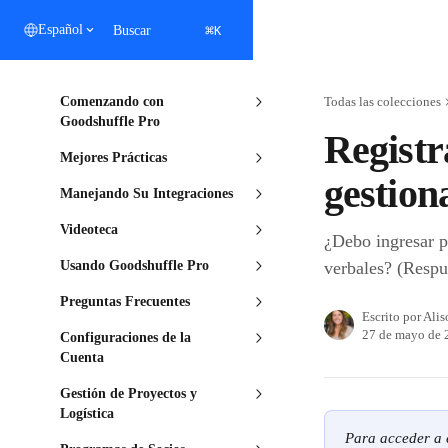
Ir al contenido principal
⌘
Español
Buscar
K
Comenzando con
Todas las colecciones
Goodshuffle Pro
Registr
Mejores Prácticas
gestion
Manejando Su Integraciones
Videoteca
¿Debo ingresar p
Usando Goodshuffle Pro
verbales? (Respue
Preguntas Frecuentes
Escrito por
Alis
27 de mayo de 
Configuraciones de la
Cuenta
Gestión de Proyectos y
Logística
Para acceder a e