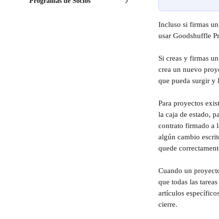
Programas de Socios
Incluso si firmas u
usar Goodshuffle P
Si creas y firmas u
crea un nuevo proye
que pueda surgir y 
Para proyectos exist
la caja de estado, 
contrato firmado a l
algún cambio escrit
quede correctamente
Cuando un proyecto
que todas las tarea
artículos específic
cierre.