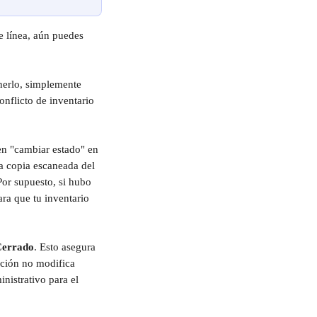
e línea, aún puedes 
nerlo, simplemente 
nflicto de inventario 
 en "cambiar estado" en 
a copia escaneada del 
Por supuesto, si hubo 
ra que tu inventario 
Cerrado
. Esto asegura 
cción no modifica 
nistrativo para el 