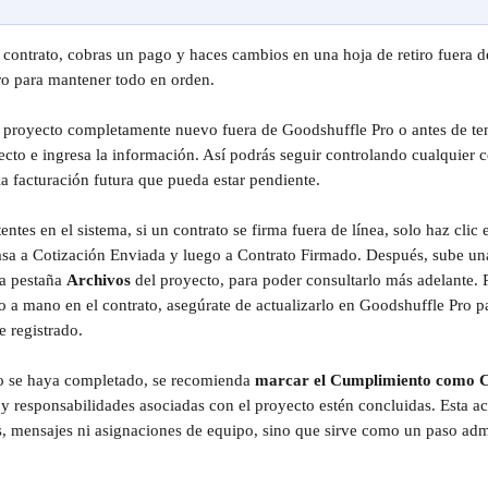
n contrato, cobras un pago y haces cambios en una hoja de retiro fuera d
ro para mantener todo en orden.
n proyecto completamente nuevo fuera de Goodshuffle Pro o antes de te
cto e ingresa la información. Así podrás seguir controlando cualquier co
la facturación futura que pueda estar pendiente.
entes en el sistema, si un contrato se firma fuera de línea, solo haz clic
pasa a Cotización Enviada y luego a Contrato Firmado. Después, sube un
a pestaña 
Archivos
 del proyecto, para poder consultarlo más adelante. 
o a mano en el contrato, asegúrate de actualizarlo en Goodshuffle Pro pa
 registrado.
 se haya completado, se recomienda 
marcar el Cumplimiento como 
s y responsabilidades asociadas con el proyecto estén concluidas. Esta a
os, mensajes ni asignaciones de equipo, sino que sirve como un paso admi