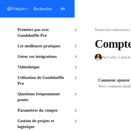
Passer au contenu principal
⌘
Français
Rechercher
K
Premiers pas avec
Toutes les collections
Goodshuffle Pro
Compte
Les meilleures pratiques
Gérez vos intégrations
Par Colin
·
1 article
Vidéothèque
Utilisation de Goodshuffle
Comment ajouter o
Pro
Voici comment modifi
Questions fréquemment
posées
Paramètres du compte
Gestion de projets et
logistique