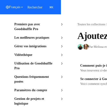
Passer au contenu principal
⌘
Français
Rechercher
K
Premiers pas avec
Toutes les collections
Goodshuffle Pro
Ajoutez
Les meilleures pratiques
Gérez vos intégrations
Par Melissa et
Vidéothèque
Utilisation de Goodshuffle
Comment puis-je in
Pro
Questions fréquemment
Se connecter à Go
posées
Paramètres du compte
Gestion de projets et
logistique