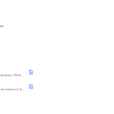
ons
Vous trouverez ci-dessous les vidéos nécessaires à l'installation de l'intégration de votre site web sur Squarespace, WordPress, Wix et Gohighlevel.
Voici comment synchroniser un calendrier d’entreprise ou de projet avec Google Agenda, et accéder aux documents et détails du projet.