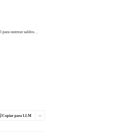
Cómo usar el panel de control para rastrear saldos y ventas
Copiar para LLM