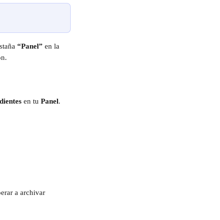
staña 
“Panel”
 en la 
ón.
dientes
 en tu 
Panel
.
rar a archivar 