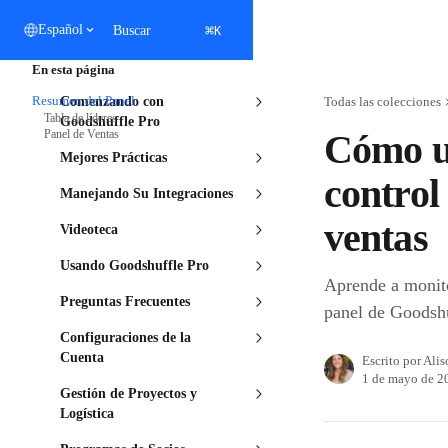
Ir al contenido principal
⌘
Español
Buscar
K
En esta página
Resumen del Panel
Comenzando con
Todas las colecciones
Tabla de líderes
Goodshuffle Pro
Panel de Ventas
Cómo us
Mejores Prácticas
control
Manejando Su Integraciones
ventas
Videoteca
Usando Goodshuffle Pro
Aprende a monito
Preguntas Frecuentes
panel de Goodshu
Configuraciones de la
Cuenta
Escrito por
Alis
1 de mayo de 2
Gestión de Proyectos y
Logística