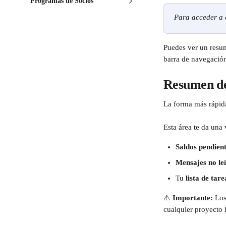
Programas de Socios
Para acceder a e
Puedes ver un resum
barra de navegación
Resumen de
La forma más rápida
Esta área te da una 
Saldos pendien
Mensajes no le
Tu 
lista de tare
⚠️ 
Importante:
 Los
cualquier proyecto