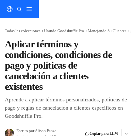
Ir al contenido principal
Todas las colecciones
Usando Goodshuffle Pro
Manejando Su Clientes
¿Có
Aplicar términos y
condiciones, condiciones de
pago y políticas de
cancelación a clientes
existentes
Aprende a aplicar términos personalizados, políticas de
pago y reglas de cancelación a clientes específicos en
Goodshuffle Pro.
Escrito por
Alison Panza
Copiar para LLM