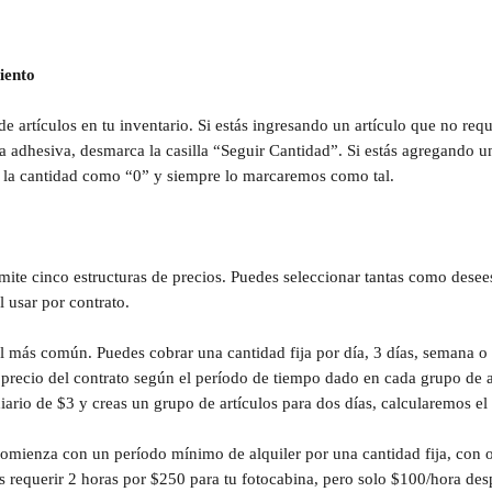
iento
de artículos en tu inventario. Si estás ingresando un artículo que no req
a adhesiva, desmarca la casilla “Seguir Cantidad”. Si estás agregando u
a la cantidad como “0” y siempre lo marcaremos como tal.
ite cinco estructuras de precios. Puedes seleccionar tantas como desees
l usar por contrato.
 el más común. Puedes cobrar una cantidad fija por día, 3 días, semana 
precio del contrato según el período de tiempo dado en cada grupo de ar
diario de $3 y creas un grupo de artículos para dos días, calcularemos el
comienza con un período mínimo de alquiler por una cantidad fija, con o
s requerir 2 horas por $250 para tu fotocabina, pero solo $100/hora des