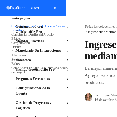
Ir al contenido principal
⌘
Español
Buscar
K
En esta página
Cómo Agregar un Artículo Usando Agregar
Comenzando con
Todas las colecciones
Estándar
Goodshuffle Pro
Ingrese sus artículo
Completa los Detalles del Artículo
Básicos
Ingrese
Mejores Prácticas
Categorización
Detalles
Manejando Su Integraciones
Accesorios
median
Alternativas
Servicios
Videoteca
Padres
La mejor manera 
Cómo Añadir un Artículo al Inventario desde
Usando Goodshuffle Pro
un Proyecto
Agregar estándar
Preguntas Frecuentes
productos.
Configuraciones de la
Cuenta
Escrito por
Alis
16 de octubre 
Gestión de Proyectos y
Logística