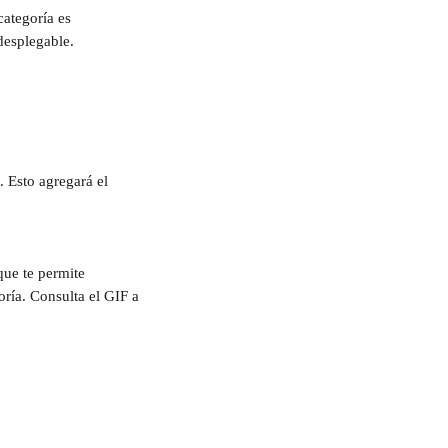
categoría es 
 desplegable.
. Esto agregará el 
que te permite 
ría. Consulta el GIF a 