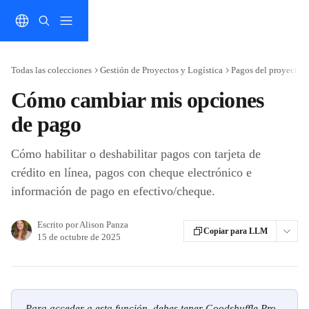
Ir al contenido principal
Todas las colecciones
Gestión de Proyectos y Logística
Pagos del proyecto
Cómo cambiar mis opciones
de pago
Cómo habilitar o deshabilitar pagos con tarjeta de
crédito en línea, pagos con cheque electrónico e
información de pago en efectivo/cheque.
Escrito por
Alison Panza
Copiar para LLM
15 de octubre de 2025
Para acceder a esta función, debes tener Goodshuffle Pro 