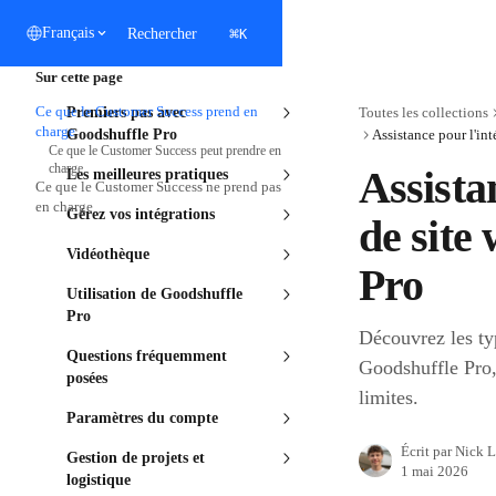
Passer au contenu principal
⌘
Français
Rechercher
K
Sur cette page
Ce que le Customer Success prend en
Premiers pas avec
Toutes les collections
charge
Goodshuffle Pro
Ce que le Customer Success peut prendre en
charge
Assista
Les meilleures pratiques
Ce que le Customer Success ne prend pas
en charge
Gérez vos intégrations
de site
Vidéothèque
Pro
Utilisation de Goodshuffle
Pro
Découvrez les ty
Questions fréquemment
Goodshuffle Pro, 
posées
limites.
Paramètres du compte
Écrit par
Nick 
Gestion de projets et
1 mai 2026
logistique