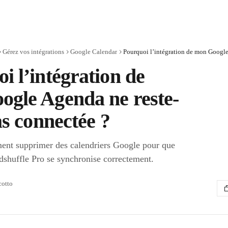
Gérez vos intégrations
Google Calendar
i l’intégration de
gle Agenda ne reste-
as connectée ?
nt supprimer des calendriers Google pour que
odshuffle Pro se synchronise correctement.
cotto