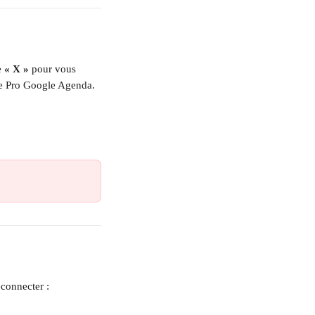
 
« X »
 pour vous 
le Pro Google Agenda.
econnecter :