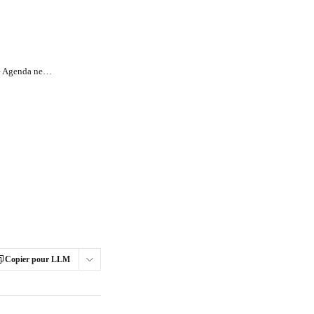
Pourquoi l’intégration de mon Google Agenda ne reste-t-elle pas connectée ?
Copier pour LLM