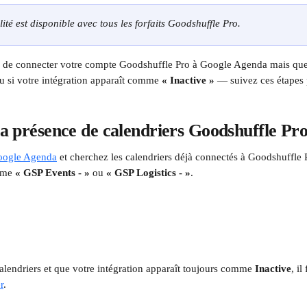
ité est disponible avec tous les forfaits Goodshuffle Pro.
é de connecter votre compte Goodshuffle Pro à Google Agenda mais que 
 si votre intégration apparaît comme 
« Inactive »
 — suivez ces étapes p
 la présence de calendriers Goodshuffle Pro
oogle Agenda
 et cherchez les calendriers déjà connectés à Goodshuffle P
mme 
« GSP Events - »
 ou 
« GSP Logistics - »
.
alendriers et que votre intégration apparaît toujours comme 
Inactive
, il
r
.