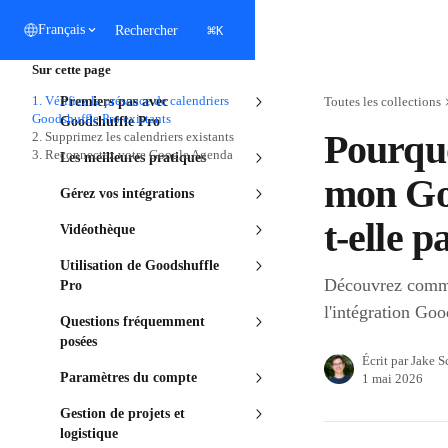
Passer au contenu principal
⌘
Français
Rechercher
K
Sur cette page
1. Vérifiez la présence de calendriers
Premiers pas avec
Toutes les collections
Goodshuffle Pro existants
Goodshuffle Pro
Pourquo
2. Supprimez les calendriers existants
3. Reconnectez votre Google Agenda
Les meilleures pratiques
mon Goo
Gérez vos intégrations
t-elle p
Vidéothèque
Utilisation de Goodshuffle
Découvrez comme
Pro
l'intégration Go
Questions fréquemment
posées
Écrit par
Jake S
Paramètres du compte
1 mai 2026
Gestion de projets et
logistique